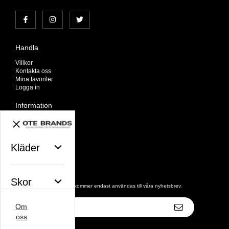
Handla
Villkor
Kontakta oss
Mina favoriter
Logga in
Information
Om oss
Nyheter
Nyhetsbrev
Avtalskund
Kläder
Om cookies
Nyhetsbrev
Skor
De uppgifter du matar in kommer endast användas till våra nyhetsbrev.
E-
Om
postadress
Väskor
oss