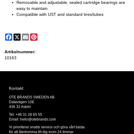
Removable and adjustable, sealed cartridge bearings are
easy to maintain
Compatible with UST and standard tires/tubes
Facebook
X
Email
Pinterest
Artikelnummer:
10163
Kontakt
OTE BRANDS SWEDEN AB
Datavägen 10E
436 32 Askim
Tel: +46 31 28 65 55
Email:
hello@otebrands.com
Vi prioriterar snabb service och göra vårt bästa
för att återkomma till dig inom 24 timmar