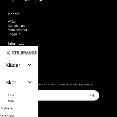
Handla
Villkor
Kontakta oss
Mina favoriter
Logga in
Information
Om oss
Nyheter
Nyhetsbrev
Kläder
Avtalskund
Om cookies
Nyhetsbrev
Skor
De uppgifter du matar in kommer endast användas till våra nyhetsbrev.
E-
Om
postadress
Väskor
oss
Nyheter
hetsbrev