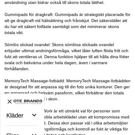
användning utan bidrar också till skons totala lätthet.
Gummipads för dragkraft: Gummipads är strategiskt placerade för
att ge dragkraft vid hälisättning och frånskjut. Det säkerställer att
du har ett säkert fotfäste samtidigt som det minimerar skons
totala vikt.
Sömlös stickad ovandel: Skons sömlösa stickade ovandel
erbjuder ultimat andningsförmåga, vilket låter luften flöda fritt och
fukt att ventileras ut. Denna funktion hjälper till att hålla dina fötter
svala och bekväma under hela dagen, även i varmare
förhållanden.
MemoryTech Massage-fotbädd: MemoryTech Massage-fotbädden
är designad för att anpassa sig till din fots unika konturer. Den ger
en anpassad och bekväm passform, vilket förbättrar den totala
komforten och stödet i skon.
Reebok Excel Light Work är ett utmärkt val för personer som
Kläder
behöver lätta och flexibla arbetskläder utan att kompromissa med
komfort och dragkraft. Dessa skor passar väl i olika arbetsmiljöer
där smidighet, andningsförmåga och kontroll av fukt är viktiga för