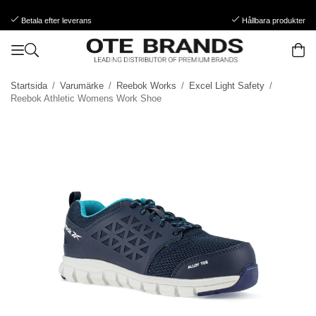
Betala efter leverans
Hållbara produkter
Startsida
/
Varumärke
/
Reebok Works
/
Excel Light Safety
/
Reebok Athletic Womens Work Shoe