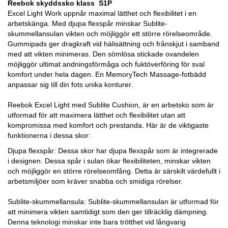
Reebok skyddssko klass S1P
Excel Light Work uppnår maximal lätthet och flexibilitet i en
arbetskänga. Med djupa flexspår minskar Sublite-
skummellansulan vikten och möjliggör ett större rörelseområde.
Gummipads ger dragkraft vid hälisättning och frånskjut i samband
med att vikten minimeras. Den sömlösa stickade ovandelen
möjliggör ultimat andningsförmåga och fuktöverföring för sval
komfort under hela dagen. En MemoryTech Massage-fotbädd
anpassar sig till din fots unika konturer.
Reebok Excel Light med Sublite Cushion, är en arbetsko som är
utformad för att maximera lätthet och flexibilitet utan att
kompromissa med komfort och prestanda. Här är de viktigaste
funktionerna i dessa skor:
Djupa flexspår: Dessa skor har djupa flexspår som är integrerade
i designen. Dessa spår i sulan ökar flexibiliteten, minskar vikten
och möjliggör en större rörelseomfång. Detta är särskilt värdefullt i
arbetsmiljöer som kräver snabba och smidiga rörelser.
Sublite-skummellansula: Sublite-skummellansulan är utformad för
att minimera vikten samtidigt som den ger tillräcklig dämpning.
Denna teknologi minskar inte bara trötthet vid långvarig