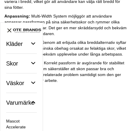
variera i bredd, vilket gör att användare kan välja rätt bredd för
sina fötter.
Anpassning:
Multi-Width System möjliggör att användare
anpassar passformen på sina säkerhetsskor och rymmer olika
fotformer och storlekar. Det ger en mer skräddarsydd och bekväm
upplevelse för användaren.
Förbättrad komfort: Genom att erbjuda olika breddalternativ syftar
Kläder
detta system till att minska obehag orsakat av felaktiga skor, vilket
säkerställer en mer bekväm upplevelse under långa arbetspass.
Skor
Stöd och stabilitet:
Korrekt passform är avgörande för stabilitet
och stöd. Detta system säkerställer att skon passar bra och
minskar risken för fotrelaterade problem samtidigt som den ger
bättre stabilitet under arbete.
Väskor
Facebook
X
Email
Pinterest
Varumärke
Artikelnummer:
Mascot
OFFICER30S1
Accelerate