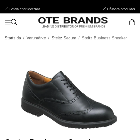
Betala efter leverans
Hållbara produkter
Startsida
/
Varumärke
/
Steitz Secura
/
Steitz Business Sneaker