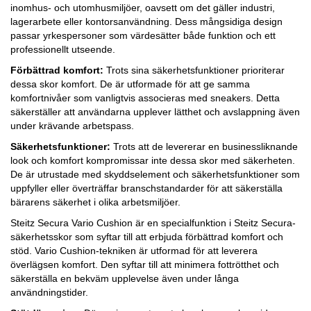
inomhus- och utomhusmiljöer, oavsett om det gäller industri,
lagerarbete eller kontorsanvändning. Dess mångsidiga design
passar yrkespersoner som värdesätter både funktion och ett
professionellt utseende.
Förbättrad komfort:
Trots sina säkerhetsfunktioner prioriterar
dessa skor komfort. De är utformade för att ge samma
komfortnivåer som vanligtvis associeras med sneakers. Detta
säkerställer att användarna upplever lätthet och avslappning även
under krävande arbetspass.
Säkerhetsfunktioner:
Trots att de levererar en businessliknande
look och komfort kompromissar inte dessa skor med säkerheten.
De är utrustade med skyddselement och säkerhetsfunktioner som
uppfyller eller överträffar branschstandarder för att säkerställa
bärarens säkerhet i olika arbetsmiljöer.
Steitz Secura Vario Cushion är en specialfunktion i Steitz Secura-
säkerhetsskor som syftar till att erbjuda förbättrad komfort och
stöd. Vario Cushion-tekniken är utformad för att leverera
överlägsen komfort. Den syftar till att minimera fottrötthet och
säkerställa en bekväm upplevelse även under långa
användningstider.