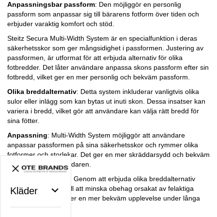
Anpassningsbar passform
: Den möjliggör en personlig
passform som anpassar sig till bärarens fotform över tiden och
erbjuder varaktig komfort och stöd.
Steitz Secura Multi-Width System är en specialfunktion i deras
säkerhetsskor som ger mångsidighet i passformen. Justering av
passformen, är utformat för att erbjuda alternativ för olika
fotbredder. Det låter användare anpassa skons passform efter sin
fotbredd, vilket ger en mer personlig och bekväm passform.
Olika breddalternativ
: Detta system inkluderar vanligtvis olika
sulor eller inlägg som kan bytas ut inuti skon. Dessa insatser kan
variera i bredd, vilket gör att användare kan välja rätt bredd för
sina fötter.
Anpassning
: Multi-Width System möjliggör att användare
anpassar passformen på sina säkerhetsskor och rymmer olika
fotformer och storlekar. Det ger en mer skräddarsydd och bekväm
upplevelse för användaren.
Förbättrad komfort
: Genom att erbjuda olika breddalternativ
syftar detta system till att minska obehag orsakat av felaktiga
Kläder
skor, vilket säkerställer en mer bekväm upplevelse under långa
arbetspass.