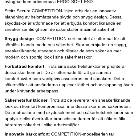
avtagbar komfortinnersula ERGO-SOFT ESD
Steitz Secura COMPETITION-linjen erbjuder en innovativ
blandning av helomfattande skydd och snygg design. Dessa
skyddsskor är utformade för att erbjuda komfort liknande en
sneaker samtidigt som de säkerställer maximal säkerhet.
Snygg design
: COMPETITION-sortimentet är utformat för att
sömlöst blanda mode och säkerhet. Skorna erbjuder en snygg,
sneakerliknande utseende och tilltalar de som söker en mer
modern och sportig look i sina säkerhetsskor.
Förbättrad komfort
: Trots sina säkerhetsfunktioner prioriterar
dessa skor komfort. De är utformade för att ge samma
komfortnivåer som vanligtvis associeras med sneakers. Detta
säkerställer att användarna upplever lätthet och avslappning även
under krävande arbetspass.
Säkerhetsfunktioner
: Trots att de levererar en sneakerliknande
look och komfort kompromissar inte dessa skor med säkerheten.
De är utrustade med skyddselement och säkerhetsfunktioner som
uppfyller eller överträffar branschstandarder för att säkerställa
bärarens säkerhet i olika arbetsmiljöer.
Innovativ bärkomfort
: COMPETITION-modellserien tar