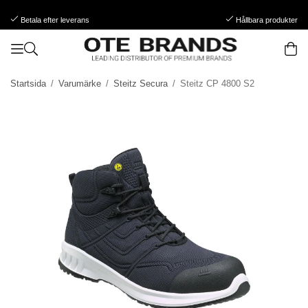
Betala efter leverans
Hållbara produkter
Startsida
/
Varumärke
/
Steitz Secura
/
Steitz CP 4800 S2