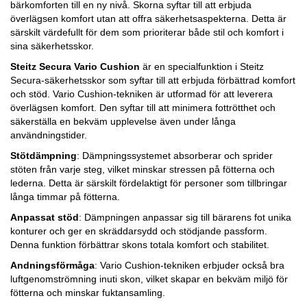
bärkomforten till en ny nivå. Skorna syftar till att erbjuda
överlägsen komfort utan att offra säkerhetsaspekterna. Detta är
särskilt värdefullt för dem som prioriterar både stil och komfort i
sina säkerhetsskor.
Steitz Secura Vario Cushion
är en specialfunktion i Steitz
Secura-säkerhetsskor som syftar till att erbjuda förbättrad komfort
och stöd. Vario Cushion-tekniken är utformad för att leverera
överlägsen komfort. Den syftar till att minimera fottrötthet och
säkerställa en bekväm upplevelse även under långa
användningstider.
Stötdämpning
: Dämpningssystemet absorberar och sprider
stöten från varje steg, vilket minskar stressen på fötterna och
lederna. Detta är särskilt fördelaktigt för personer som tillbringar
långa timmar på fötterna.
Anpassat stöd
: Dämpningen anpassar sig till bärarens fot unika
konturer och ger en skräddarsydd och stödjande passform.
Denna funktion förbättrar skons totala komfort och stabilitet.
Andningsförmåga
: Vario Cushion-tekniken erbjuder också bra
luftgenomströmning inuti skon, vilket skapar en bekväm miljö för
fötterna och minskar fuktansamling.