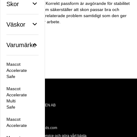
Skor
Stöd och stabilitet
: Korrekt passform är avgörande för stabilitet
och stöd. Detta system säkerställer att skon passar bra och
minskar risken för fotrelaterade problem samtidigt som den ger
bättre stabilitet under arbete.
Väskor
Facebook
X
Email
Pinterest
Varumärke
Artikelnummer:
Mascot
CP4800ESDS2
Accelerate
Safe
Mascot
Accelerate
Kontakt
Multi
OTE BRANDS SWEDEN AB
Safe
Datavägen 10E
436 32 Askim
Mascot
Tel: +46 31 28 65 55
Accelerate
Email:
hello@otebrands.com
Vi prioriterar snabb service och göra vårt bästa