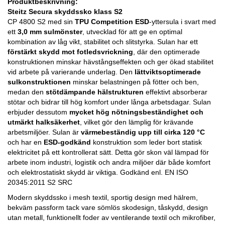
Produktbeskrivning:
Steitz Secura skyddssko klass S2
CP 4800 S2 med sin
TPU Competition ESD
-yttersula i svart med
ett
3,0 mm sulmönster
, utvecklad för att ge en optimal
kombination av låg vikt, stabilitet och slitstyrka. Sulan har ett
förstärkt skydd mot fotledsvrickning
, där den optimerade
konstruktionen minskar hävstångseffekten och ger ökad stabilitet
vid arbete på varierande underlag. Den
lättviktsoptimerade
sulkonstruktionen
minskar belastningen på fötter och ben,
medan den
stötdämpande hälstrukturen
effektivt absorberar
stötar och bidrar till hög komfort under långa arbetsdagar. Sulan
erbjuder dessutom
mycket hög nötningsbeständighet och
utmärkt halksäkerhet
, vilket gör den lämplig för krävande
arbetsmiljöer. Sulan är
värmebeständig upp till cirka 120 °C
och har en
ESD-godkänd
konstruktion som leder bort statisk
elektricitet på ett kontrollerat sätt. Detta gör skon väl lämpad för
arbete inom industri, logistik och andra miljöer där både komfort
och elektrostatiskt skydd är viktiga. Godkänd enl. EN ISO
20345:2011 S2 SRC
Modern skyddssko i mesh textil, sportig design med hälrem,
bekväm passform tack vare sömlös skodesign, tåskydd, design
utan metall, funktionellt foder av ventilerande textil och mikrofiber,