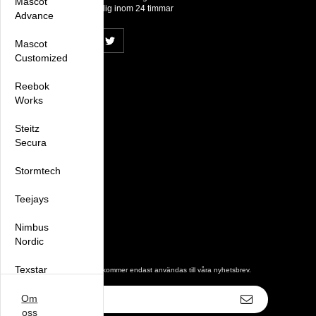
Mascot
för att återkomma till dig inom 24 timmar
Advance
Mascot
Customized
Handla
Reebok
Works
Villkor
Kontakta oss
Mina favoriter
Steitz
Logga in
Secura
Information
Stormtech
Om oss
Nyheter
Teejays
Nyhetsbrev
Avtalskund
Om cookies
Nimbus
Nordic
Nyhetsbrev
Texstar
De uppgifter du matar in kommer endast användas till våra nyhetsbrev.
E-
Oakmore
Om
postadress
oss