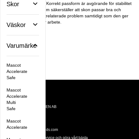
Skor
Stöd och stabilitet
: Korrekt passform är avgörande för stabilitet
och stöd. Detta system säkerställer att skon passar bra och
minskar risken för fotrelaterade problem samtidigt som den ger
bättre stabilitet under arbete.
Väskor
Facebook
X
Email
Pinterest
Varumärke
Artikelnummer:
Mascot
CP4100ESDS1
Accelerate
Safe
Mascot
Accelerate
Kontakt
Multi
OTE BRANDS SWEDEN AB
Safe
Datavägen 10E
436 32 Askim
Mascot
Tel: +46 31 28 65 55
Accelerate
Email:
hello@otebrands.com
Vi prioriterar snabb service och göra vårt bästa