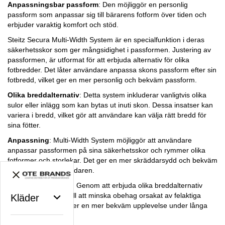
Anpassningsbar passform
: Den möjliggör en personlig
passform som anpassar sig till bärarens fotform över tiden och
erbjuder varaktig komfort och stöd.
Steitz Secura Multi-Width System är en specialfunktion i deras
säkerhetsskor som ger mångsidighet i passformen. Justering av
passformen, är utformat för att erbjuda alternativ för olika
fotbredder. Det låter användare anpassa skons passform efter sin
fotbredd, vilket ger en mer personlig och bekväm passform.
Olika breddalternativ
: Detta system inkluderar vanligtvis olika
sulor eller inlägg som kan bytas ut inuti skon. Dessa insatser kan
variera i bredd, vilket gör att användare kan välja rätt bredd för
sina fötter.
Anpassning
: Multi-Width System möjliggör att användare
anpassar passformen på sina säkerhetsskor och rymmer olika
fotformer och storlekar. Det ger en mer skräddarsydd och bekväm
upplevelse för användaren.
Förbättrad komfort
: Genom att erbjuda olika breddalternativ
syftar detta system till att minska obehag orsakat av felaktiga
Kläder
skor, vilket säkerställer en mer bekväm upplevelse under långa
arbetspass.