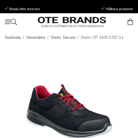
Betala efter leverans
Hållbara produkter
Startsida
/
Varumärke
/
Steitz Secura
/
Steitz CP 4100 ESD S1