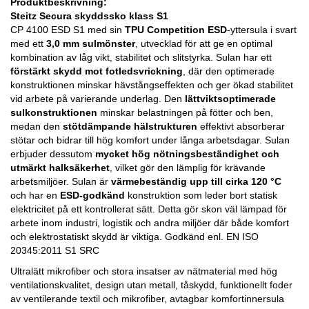
Produktbeskrivning:
Steitz Secura skyddssko klass S1
CP 4100 ESD S1 med sin
TPU Competition ESD
-yttersula i svart
med ett
3,0 mm sulmönster
, utvecklad för att ge en optimal
kombination av låg vikt, stabilitet och slitstyrka. Sulan har ett
förstärkt skydd mot fotledsvrickning
, där den optimerade
konstruktionen minskar hävstångseffekten och ger ökad stabilitet
vid arbete på varierande underlag. Den
lättviktsoptimerade
sulkonstruktionen
minskar belastningen på fötter och ben,
medan den
stötdämpande hälstrukturen
effektivt absorberar
stötar och bidrar till hög komfort under långa arbetsdagar. Sulan
erbjuder dessutom
mycket hög nötningsbeständighet och
utmärkt halksäkerhet
, vilket gör den lämplig för krävande
arbetsmiljöer. Sulan är
värmebeständig upp till cirka 120 °C
och har en
ESD-godkänd
konstruktion som leder bort statisk
elektricitet på ett kontrollerat sätt. Detta gör skon väl lämpad för
arbete inom industri, logistik och andra miljöer där både komfort
och elektrostatiskt skydd är viktiga. Godkänd enl. EN ISO
20345:2011 S1 SRC
Ultralätt mikrofiber och stora insatser av nätmaterial med hög
ventilationskvalitet, design utan metall, tåskydd, funktionellt foder
av ventilerande textil och mikrofiber, avtagbar komfortinnersula