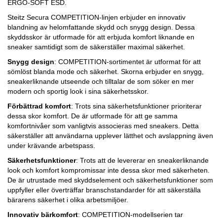
ERGO-SOFT ESD.
Steitz Secura COMPETITION-linjen erbjuder en innovativ
blandning av helomfattande skydd och snygg design. Dessa
skyddsskor är utformade för att erbjuda komfort liknande en
sneaker samtidigt som de säkerställer maximal säkerhet.
Snygg design
: COMPETITION-sortimentet är utformat för att
sömlöst blanda mode och säkerhet. Skorna erbjuder en snygg,
sneakerliknande utseende och tilltalar de som söker en mer
modern och sportig look i sina säkerhetsskor.
Förbättrad komfort
: Trots sina säkerhetsfunktioner prioriterar
dessa skor komfort. De är utformade för att ge samma
komfortnivåer som vanligtvis associeras med sneakers. Detta
säkerställer att användarna upplever lätthet och avslappning även
under krävande arbetspass.
Säkerhetsfunktioner
: Trots att de levererar en sneakerliknande
look och komfort kompromissar inte dessa skor med säkerheten.
De är utrustade med skyddselement och säkerhetsfunktioner som
uppfyller eller överträffar branschstandarder för att säkerställa
bärarens säkerhet i olika arbetsmiljöer.
Innovativ bärkomfort
: COMPETITION-modellserien tar