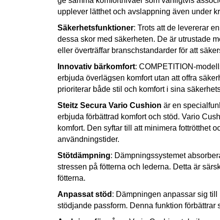
ge samma komfortnivåer som vanligtvis associe
upplever lätthet och avslappning även under k
Säkerhetsfunktioner
: Trots att de levererar
dessa skor med säkerheten. De är utrustade m
eller överträffar branschstandarder för att säker
Innovativ bärkomfort
: COMPETITION-modellserie
erbjuda överlägsen komfort utan att offra säker
prioriterar både stil och komfort i sina säkerhet
Steitz Secura Vario Cushion
är en specialfunk
erbjuda förbättrad komfort och stöd. Vario Cush
komfort. Den syftar till att minimera fottrötth
användningstider.
Stötdämpning
: Dämpningssystemet absorberar 
stressen på fötterna och lederna. Detta är särsk
fötterna.
Anpassat stöd
: Dämpningen anpassar sig till
stödjande passform. Denna funktion förbättrar sk