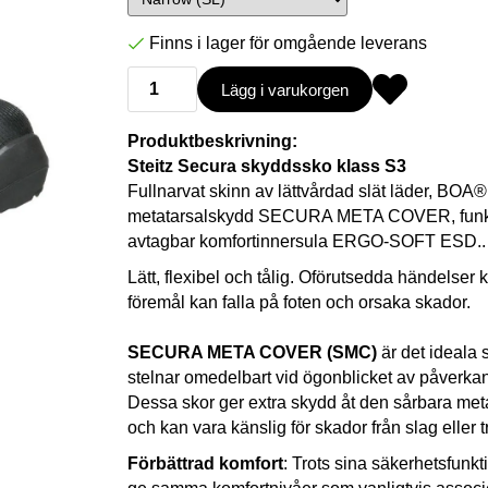
Finns i lager för omgående leverans
Lägg i varukorgen
Produktbeskrivning:
Steitz Secura skyddssko klass S3
Fullnarvat skinn av lättvårdad slät läder, BO
metatarsalskydd SECURA META COVER, funktione
avtagbar komfortinnersula ERGO-SOFT ESD..
Lätt, flexibel och tålig. Oförutsedda händelser k
föremål kan falla på foten och orsaka skador.
SECURA META COVER (SMC)
är det ideala 
stelnar omedelbart vid ögonblicket av påverkan.
Dessa skor ger extra skydd åt den sårbara met
och kan vara känslig för skador från slag eller t
Förbättrad komfort
: Trots sina säkerhetsfunkt