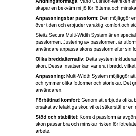
Andningsförmåga
: Vario Cushion-tekniken er
skapar en bekväm miljö för fötterna och minska
Anpassningsbar passform
: Den möjliggör en
över tiden och erbjuder varaktig komfort och st
Steitz Secura Multi-Width System är en special
passformen. Justering av passformen, är utformat 
användare anpassa skons passform efter sin fo
Olika breddalternativ
: Detta system inkluderar
skon. Dessa insatser kan variera i bredd, vilket 
Anpassning
: Multi-Width System möjliggör a
och rymmer olika fotformer och storlekar. Det
användaren.
Förbättrad komfort
: Genom att erbjuda olika b
orsakat av felaktiga skor, vilket säkerställer
Stöd och stabilitet
: Korrekt passform är avgöra
skon passar bra och minskar risken för fotrelat
arbete.