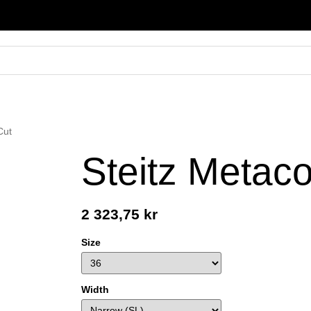
Cut
Steitz Metac
2 323,75 kr
Size
Width