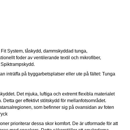
A® Fit System, tåskydd, dammskyddad tunga,
llt foder av ventilerande textil och mikrofiber,
 Spiktrampskydd.
an inträffa på byggarbetsplatser eller ute på fältet: Tunga
skyddet. Det mjuka, luftiga och extremt flexibla materialet
 Detta ger effektivt stötskydd för mellanfotsområdet.
atarsalregionen, som befinner sig på ovansidan av foten
ryck
ioner prioriterar dessa skor komfort. De är utformade för att