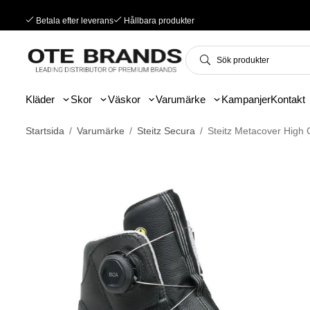
Betala efter leverans
Hållbara produkter
Kläder
Skor
Väskor
Varumärke
Kampanjer
Kontakt
Startsida
/
Varumärke
/
Steitz Secura
/
Steitz Metacover High 