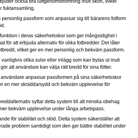
bjuder också bra luftgenomströmning inuti skon, vilket
r fuktansamling.
 personlig passform som anpassar sig till bärarens fotform
öd.
funktion i deras säkerhetsskor som ger mångsidighet i
för att erbjuda alternativ för olika fotbredder. Det låter
tbredd, vilket ger en mer personlig och bekväm passform.
 vanligtvis olika sulor eller inlägg som kan bytas ut inuti
gör att användare kan välja rätt bredd för sina fötter.
tt användare anpassar passformen på sina säkerhetsskor
 ger en mer skräddarsydd och bekväm upplevelse för
reddalternativ syftar detta system till att minska obehag
 en mer bekväm upplevelse under långa arbetspass.
nde för stabilitet och stöd. Detta system säkerställer att
erade problem samtidigt som den ger bättre stabilitet under