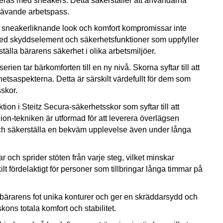
ras med sneakers. Detta säkerställer att användarna
rävande arbetspass.
 en sneakerliknande look och komfort kompromissar inte
ed skyddselement och säkerhetsfunktioner som uppfyller
ställa bärarens säkerhet i olika arbetsmiljöer.
n tar bärkomforten till en ny nivå. Skorna syftar till att
hetsaspekterna. Detta är särskilt värdefullt för dem som
sskor.
tion i Steitz Secura-säkerhetsskor som syftar till att
ion-tekniken är utformad för att leverera överlägsen
et och säkerställa en bekväm upplevelse även under långa
och sprider stöten från varje steg, vilket minskar
ilt fördelaktigt för personer som tillbringar långa timmar på
 bärarens fot unika konturer och ger en skräddarsydd och
ons totala komfort och stabilitet.