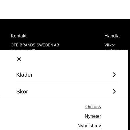
Kontakt
Handla
OTE BRANDS SWEDEN AB
Villkor
Datavägen 10E
Kontakta oss
436 32 Askim
Mina favoriter
Logga in
Tel: +46 31 28 65 55
Email:
hello@otebrands.com
Kläder
Vi prioriterar snabb service och göra vårt bästa
för att återkomma till dig inom 24 timmar
Skor
Om oss
Väskor
Nyheter
Varumärke
Nyhetsbrev