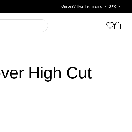
Välj
Om oss
Villkor
moms
over High Cut