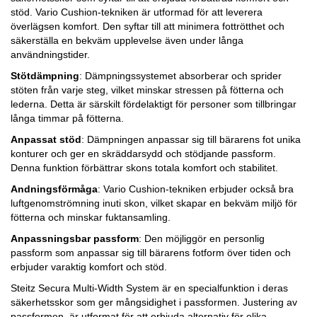
stöd. Vario Cushion-tekniken är utformad för att leverera
överlägsen komfort. Den syftar till att minimera fottrötthet och
säkerställa en bekväm upplevelse även under långa
användningstider.
Stötdämpning
: Dämpningssystemet absorberar och sprider
stöten från varje steg, vilket minskar stressen på fötterna och
lederna. Detta är särskilt fördelaktigt för personer som tillbringar
långa timmar på fötterna.
Anpassat stöd
: Dämpningen anpassar sig till bärarens fot unika
konturer och ger en skräddarsydd och stödjande passform.
Denna funktion förbättrar skons totala komfort och stabilitet.
Andningsförmåga
: Vario Cushion-tekniken erbjuder också bra
luftgenomströmning inuti skon, vilket skapar en bekväm miljö för
fötterna och minskar fuktansamling.
Anpassningsbar passform
: Den möjliggör en personlig
passform som anpassar sig till bärarens fotform över tiden och
erbjuder varaktig komfort och stöd.
Steitz Secura Multi-Width System är en specialfunktion i deras
säkerhetsskor som ger mångsidighet i passformen. Justering av
passformen, är utformat för att erbjuda alternativ för olika