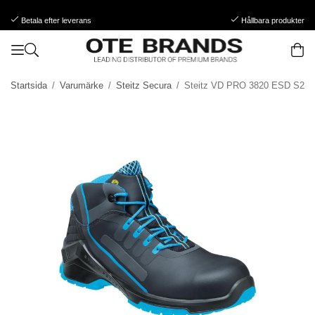
Betala efter leverans
Hållbara produkter
Startsida
/
Varumärke
/
Steitz Secura
/
Steitz VD PRO 3820 ESD S2