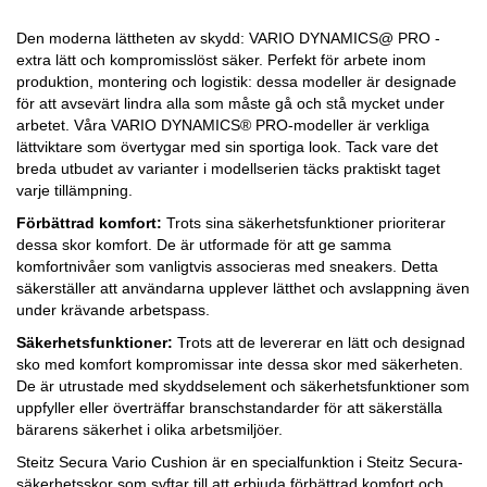
Den moderna lättheten av skydd: VARIO DYNAMICS@ PRO -
extra lätt och kompromisslöst säker. Perfekt för arbete inom
produktion, montering och logistik: dessa modeller är designade
för att avsevärt lindra alla som måste gå och stå mycket under
arbetet. Våra VARIO DYNAMICS® PRO-modeller är verkliga
lättviktare som övertygar med sin sportiga look. Tack vare det
breda utbudet av varianter i modellserien täcks praktiskt taget
varje tillämpning.
Förbättrad komfort:
Trots sina säkerhetsfunktioner prioriterar
dessa skor komfort. De är utformade för att ge samma
komfortnivåer som vanligtvis associeras med sneakers. Detta
säkerställer att användarna upplever lätthet och avslappning även
under krävande arbetspass.
Säkerhetsfunktioner:
Trots att de levererar en lätt och designad
sko med komfort kompromissar inte dessa skor med säkerheten.
De är utrustade med skyddselement och säkerhetsfunktioner som
uppfyller eller överträffar branschstandarder för att säkerställa
bärarens säkerhet i olika arbetsmiljöer.
Steitz Secura Vario Cushion är en specialfunktion i Steitz Secura-
säkerhetsskor som syftar till att erbjuda förbättrad komfort och