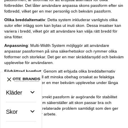
fotbredder. Det låter användare anpassa skons passform efter sin
fotbredd, vilket ger en mer personlig och bekväm passform.
Olika breddalternativ
: Detta system inkluderar vanligtvis olika
sulor eller inlägg som kan bytas ut inuti skon. Dessa insatser kan
variera i bredd, vilket gör att användare kan välja rätt bredd för
sina fötter.
Anpassning
: Multi-Width System möjliggör att användare
anpassar passformen på sina säkerhetsskor och rymmer olika
fotformer och storlekar. Det ger en mer skräddarsydd och bekväm
upplevelse för användaren.
Förbättrad komfort
: Genom att erbjuda olika breddalternativ
syftar detta system till att minska obehag orsakat av felaktiga
skor, vilket säkerställer en mer bekväm upplevelse under långa
arbetspass.
Kläder
Stöd och stabilitet: Korrekt passform är avgörande för stabilitet
och stöd. Detta system säkerställer att skon passar bra och
minskar risken för fotrelaterade problem samtidigt som den ger
Skor
bättre stabilitet under arbete.