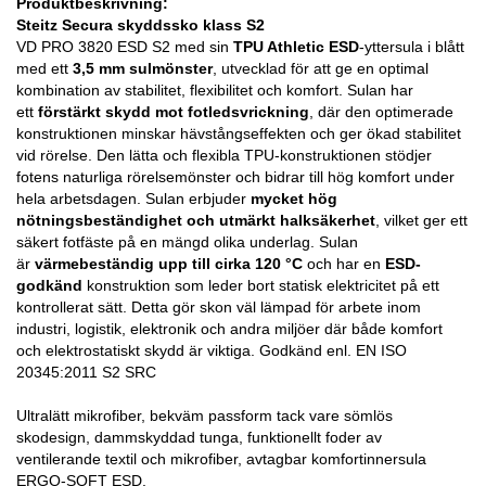
Produktbeskrivning:
Steitz Secura skyddssko klass S2
VD PRO 3820 ESD S2 med sin
TPU Athletic ESD
-yttersula i blått
med ett
3,5 mm sulmönster
, utvecklad för att ge en optimal
kombination av stabilitet, flexibilitet och komfort. Sulan har
ett
förstärkt skydd mot fotledsvrickning
, där den optimerade
konstruktionen minskar hävstångseffekten och ger ökad stabilitet
vid rörelse. Den lätta och flexibla TPU-konstruktionen stödjer
fotens naturliga rörelsemönster och bidrar till hög komfort under
hela arbetsdagen. Sulan erbjuder
mycket hög
nötningsbeständighet och utmärkt halksäkerhet
, vilket ger ett
säkert fotfäste på en mängd olika underlag. Sulan
är
värmebeständig upp till cirka 120 °C
och har en
ESD-
godkänd
konstruktion som leder bort statisk elektricitet på ett
kontrollerat sätt. Detta gör skon väl lämpad för arbete inom
industri, logistik, elektronik och andra miljöer där både komfort
och elektrostatiskt skydd är viktiga. Godkänd enl. EN ISO
20345:2011 S2 SRC
Ultralätt mikrofiber, bekväm passform tack vare sömlös
skodesign, dammskyddad tunga, funktionellt foder av
ventilerande textil och mikrofiber, avtagbar komfortinnersula
ERGO-SOFT ESD.