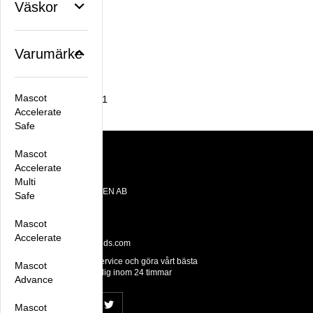
Väskor
Facebook
X
Email
Pinterest
Varumärke
Artikelnummer:
Mascot
VDPRO3800ESDS2-1
Accelerate
Safe
Mascot
Accelerate
Kontakt
Multi
OTE BRANDS SWEDEN AB
Safe
Datavägen 10E
436 32 Askim
Mascot
Tel: +46 31 28 65 55
Accelerate
Email:
hello@otebrands.com
Vi prioriterar snabb service och göra vårt bästa
Mascot
för att återkomma till dig inom 24 timmar
Advance
Mascot