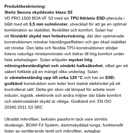
Produktbeskrivning:
Steitz Secura skyddssko klass S3
VD PRO 1500 BOA VF S3 med sin
TPU Athletic ESD
-yttersula i
blått med ett
3,5 mm sulmönster
, utvecklad för att ge en optimal
kombination av stabilitet, flexibilitet och komfort. Sulan har
ett
förstärkt skydd mot fotledsvrickning
, där den optimerade
konstruktionen minskar hävstångseffekten och ger ökad stabilitet
vid rörelse. Den lätta och flexibla TPU-konstruktionen stödjer
fotens naturliga rörelsemönster och bidrar till hög komfort under
hela arbetsdagen. Sulan erbjuder
mycket hög
nötningsbeständighet och utmärkt halksäkerhet
, vilket ger ett
säkert fotfäste på en mängd olika underlag. Sulan
är
värmebeständig upp till cirka 120 °C
och har en
ESD-
godkänd
konstruktion som leder bort statisk elektricitet på ett
kontrollerat sätt. Detta gör skon väl lämpad för arbete inom
industri, logistik, elektronik och andra miljöer där både komfort
och elektrostatiskt skydd är viktiga. Godkänd enl. EN ISO
20345:2011 S3 SRC
Ultralätt mikrofiber, bekväm passform tack vare sömlös
skodesign, BOA® Fit System, dammskyddad tunga, funktionellt
foder av ventilerande textil och mikrofiber, avtagbar