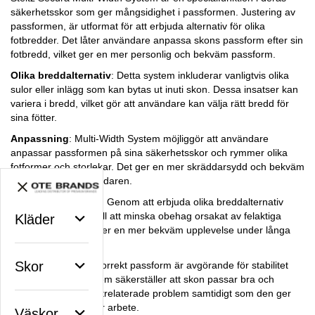
säkerhetsskor som ger mångsidighet i passformen. Justering av
passformen, är utformat för att erbjuda alternativ för olika
fotbredder. Det låter användare anpassa skons passform efter sin
fotbredd, vilket ger en mer personlig och bekväm passform.
Olika breddalternativ
: Detta system inkluderar vanligtvis olika
sulor eller inlägg som kan bytas ut inuti skon. Dessa insatser kan
variera i bredd, vilket gör att användare kan välja rätt bredd för
sina fötter.
Anpassning
: Multi-Width System möjliggör att användare
anpassar passformen på sina säkerhetsskor och rymmer olika
fotformer och storlekar. Det ger en mer skräddarsydd och bekväm
upplevelse för användaren.
Förbättrad komfort
: Genom att erbjuda olika breddalternativ
syftar detta system till att minska obehag orsakat av felaktiga
Kläder
skor, vilket säkerställer en mer bekväm upplevelse under långa
arbetspass.
Skor
Stöd och stabilitet: Korrekt passform är avgörande för stabilitet
och stöd. Detta system säkerställer att skon passar bra och
minskar risken för fotrelaterade problem samtidigt som den ger
bättre stabilitet under arbete.
Väskor