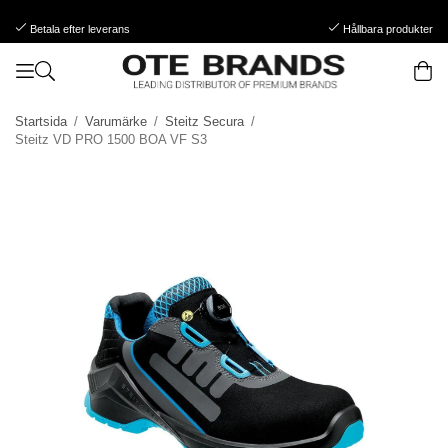
Betala efter leverans
Hållbara produkter
Startsida
/
Varumärke
/
Steitz Secura
/
Steitz VD PRO 1500 BOA VF S3