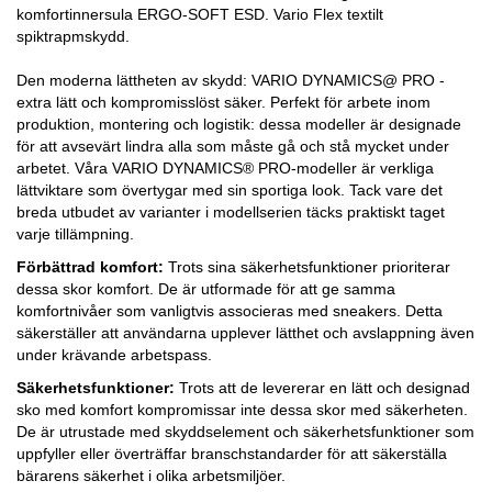
komfortinnersula ERGO-SOFT ESD. Vario Flex textilt
spiktrapmskydd.
Den moderna lättheten av skydd: VARIO DYNAMICS@ PRO -
extra lätt och kompromisslöst säker. Perfekt för arbete inom
produktion, montering och logistik: dessa modeller är designade
för att avsevärt lindra alla som måste gå och stå mycket under
arbetet. Våra VARIO DYNAMICS® PRO-modeller är verkliga
lättviktare som övertygar med sin sportiga look. Tack vare det
breda utbudet av varianter i modellserien täcks praktiskt taget
varje tillämpning.
Förbättrad komfort:
Trots sina säkerhetsfunktioner prioriterar
dessa skor komfort. De är utformade för att ge samma
komfortnivåer som vanligtvis associeras med sneakers. Detta
säkerställer att användarna upplever lätthet och avslappning även
under krävande arbetspass.
Säkerhetsfunktioner:
Trots att de levererar en lätt och designad
sko med komfort kompromissar inte dessa skor med säkerheten.
De är utrustade med skyddselement och säkerhetsfunktioner som
uppfyller eller överträffar branschstandarder för att säkerställa
bärarens säkerhet i olika arbetsmiljöer.