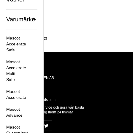
Facebook
X
Email
Pinterest
Varumärke
Artikelnummer:
Mascot
VDPRO1500BOAVFS3
Accelerate
Safe
Mascot
Accelerate
Kontakt
Multi
OTE BRANDS SWEDEN AB
Safe
Datavägen 10E
436 32 Askim
Mascot
Tel: +46 31 28 65 55
Accelerate
Email:
hello@otebrands.com
Vi prioriterar snabb service och göra vårt bästa
Mascot
för att återkomma till dig inom 24 timmar
Advance
Mascot