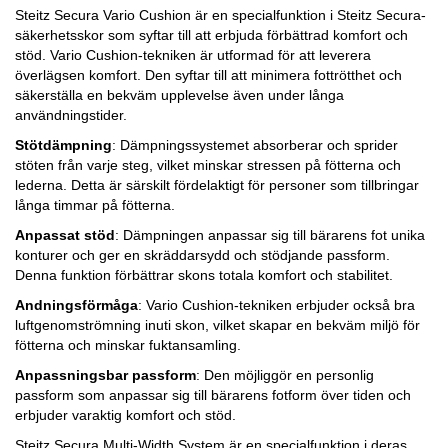
Steitz Secura Vario Cushion är en specialfunktion i Steitz Secura-
säkerhetsskor som syftar till att erbjuda förbättrad komfort och
stöd. Vario Cushion-tekniken är utformad för att leverera
överlägsen komfort. Den syftar till att minimera fottrötthet och
säkerställa en bekväm upplevelse även under långa
användningstider.
Stötdämpning
: Dämpningssystemet absorberar och sprider
stöten från varje steg, vilket minskar stressen på fötterna och
lederna. Detta är särskilt fördelaktigt för personer som tillbringar
långa timmar på fötterna.
Anpassat stöd
: Dämpningen anpassar sig till bärarens fot unika
konturer och ger en skräddarsydd och stödjande passform.
Denna funktion förbättrar skons totala komfort och stabilitet.
Andningsförmåga
: Vario Cushion-tekniken erbjuder också bra
luftgenomströmning inuti skon, vilket skapar en bekväm miljö för
fötterna och minskar fuktansamling.
Anpassningsbar passform
: Den möjliggör en personlig
passform som anpassar sig till bärarens fotform över tiden och
erbjuder varaktig komfort och stöd.
Steitz Secura Multi-Width System är en specialfunktion i deras